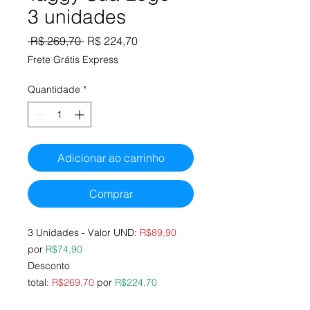
3 unidades
Preço
Preço
 R$ 269,70 
R$ 224,70
normal
promocional
Frete Grátis Express
Quantidade
*
Adicionar ao carrinho
Comprar
3 Unidades - Valor UND:
R$89,90
por
R$74,90
Desconto
total:
R$269,70
por
R$224,70