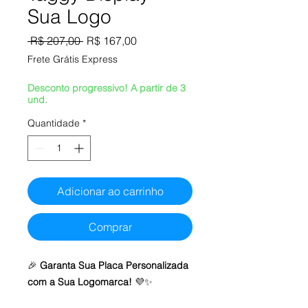
Sua Logo
Preço
Preço
 R$ 207,00 
R$ 167,00
normal
promocional
Frete Grátis Express
Desconto progressivo! A partir de 3
und.
Quantidade
*
Adicionar ao carrinho
Comprar
🎉
Garanta Sua Placa Personalizada
com a Sua Logomarca!
💜✨