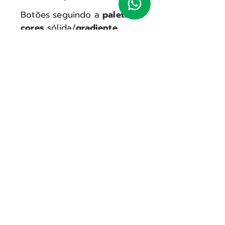
Botões seguindo a
paleta de
cores
sólida/
gradiente
Formato do Botão
esticado
ou
em
ícone
Upload de imagens
para
fundo
Catálogo
de produtos e
serviços
Adicione
qualquer tipo de
informação
de forma
ilimitada!