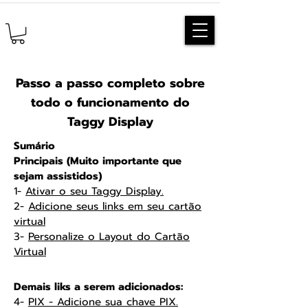
Passo a passo completo sobre
todo o funcionamento do
Taggy Display
Sumário
Principais (Muito importante que
sejam assistidos)
1-
Ativar o seu Taggy Display.
2-
Adicione seus links em seu cartão
virtual
3-
Personalize o Layout do Cartão
Virtual
Demais liks a serem adicionados:
4-
PIX - Adicione sua chave PIX.