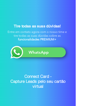
Tire todas as suas dúvidas!
Entre em contato agora com o nosso time e
tire todas as suas dúvidas sobre as
funcionalidades PREMIUM+
WhatsApp
Connect Card -
Capture Leads pelo seu cartão
virtual