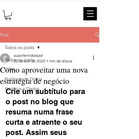
Post
Todos os posts
suportemidiaspot
Todos os posts
22 de out. de 2020
1 min de leitura
Como aproveitar uma nova
CRM
estratégia de negócio
Publicidade Online
Analítica e Dados
Crie um subtítulo para 
o post no blog que 
resuma numa frase 
curta e atraente o seu 
post. Assim seus 